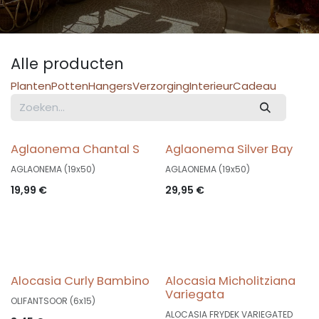
Alle producten
Planten
Potten
Hangers
Verzorging
Interieur
Cadeau
Aglaonema Chantal S
Aglaonema Silver Bay
AGLAONEMA (19x50)
AGLAONEMA (19x50)
19,99
€
29,95
€
Alocasia Curly Bambino
Alocasia Micholitziana
Variegata
OLIFANTSOOR (6x15)
ALOCASIA FRYDEK VARIEGATED