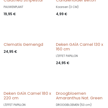
Calathea Stripestar
Candleholder Beton
PAUWENPLANT
Kaarsen (3 CM)
19,95
€
4,99
€
Clematis Gemengd
Deken GAÏA Camel 130 x
160 cm
24,95
€
L'EFFET PAPILLON
24,95
€
Deken GAÏA Camel 180 x
Droogbloemen
220 cm
Amaranthus Nat. Green
L'EFFET PAPILLON
DROOGBLOEMEN (53 cm)