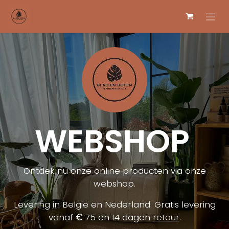
Overslaan naar inhoud
WEBSHOP
Ontdek nu onze online producten via onze
webshop.
Levering in België en Nederland. Gratis levering
vanaf
€
75 en 14 dagen
retour
.