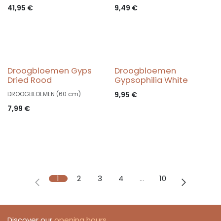
41,95
€
9,49
€
Droogbloemen Gyps
Droogbloemen
Dried Rood
Gypsophilia White
DROOGBLOEMEN (60 cm)
9,95
€
7,99
€
1
2
3
4
…
10
Discover our
opening hours