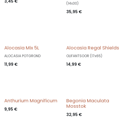
3,45
€
(14x30)
35,95
€
Alocasia Mix 5L
Alocasia Regal Shields
ALOCASIA POTGROND
OLIFANTSOOR (17x65)
11,99
€
14,99
€
Anthurium Magnificum
Begonia Maculata
Mosstok
9,95
€
32,95
€