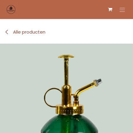
Overslaan naar inhoud
Alle producten