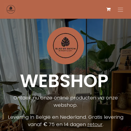
Overslaan naar inhoud
WEBSHOP
Ontdek nu onze online producten via onze
webshop.
Levering in België en Nederland. Gratis levering
vanaf
€
75 en 14 dagen
retour
.